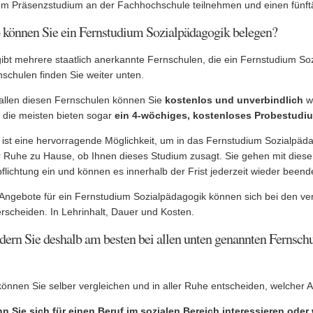
em Präsenzstudium an der Fachhochschule teilnehmen und einen fünft
können Sie ein Fernstudium Sozialpädagogik belegen?
gibt mehrere staatlich anerkannte Fernschulen, die ein Fernstudium So
schulen finden Sie weiter unten.
 allen diesen Fernschulen können Sie
kostenlos und unverbindlich
we
 die meisten bieten sogar
ein 4-wöchiges, kostenloses Probestudi
 ist eine hervorragende Möglichkeit, um in das Fernstudium Sozialpäda
er Ruhe zu Hause, ob Ihnen dieses Studium zusagt. Sie gehen mit die
flichtung ein und können es innerhalb der Frist jederzeit wieder beend
 Angebote für ein Fernstudium Sozialpädagogik können sich bei den ve
rscheiden. In Lehrinhalt, Dauer und Kosten.
dern Sie deshalb am besten bei allen unten genannten Fernschu
önnen Sie selber vergleichen und in aller Ruhe entscheiden, welcher An
n Sie sich für einen Beruf im sozialen Bereich interessieren oder 