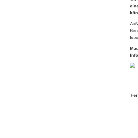
ein
kön
Auß
Ber
leb
Mac
Inf
Fer