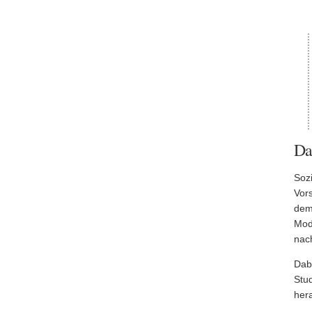
Da
Soz
Vors
dem
Mod
nac
Dab
Stu
hera