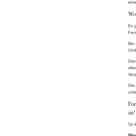
ein
Wo 
Es 
Fern
Bei
Und
Das
all
Verp
Die
unte
For
an!
So k
Wen