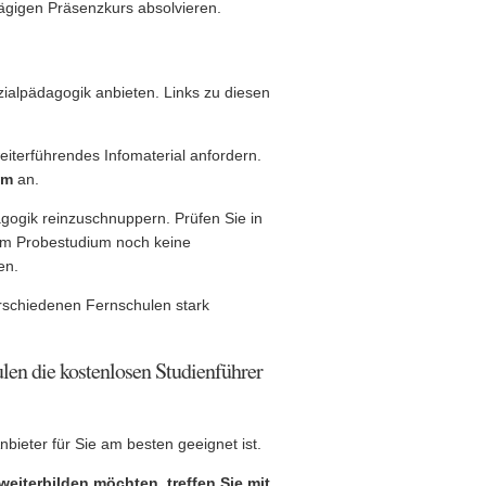
ägigen Präsenzkurs absolvieren.
zialpädagogik anbieten. Links zu diesen
iterführendes Infomaterial anfordern.
um
an.
gogik reinzuschnuppern. Prüfen Sie in
sem Probestudium noch keine
en.
rschiedenen Fernschulen stark
len die kostenlosen Studienführer
bieter für Sie am besten geeignet ist.
weiterbilden möchten, treffen Sie mit