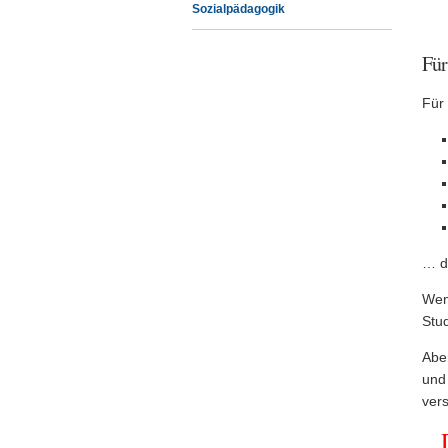
Sozialpädagogik
Für
Für 
… da
Wen
Stu
Aber
und 
ver